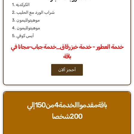
1. الكركديه
2. شراب الورد مع الحليب
3. موهيتولليمون
4. موهيتولليمون
5. أيس كوفي
خدمة العطور - خدمة خبز رقاق_خدمة جباب-مجانا في
باقة
أحجز ألان
باقةمقدمواالخدمة4من150إلي
200شخصا