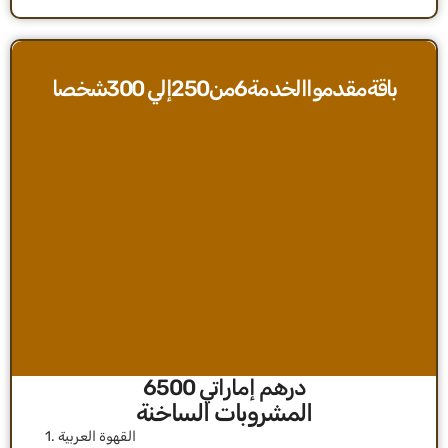
باقةمقدمواالخدمة6من250إلي 300شخصا
درهم إماراتي 6500
1. القهوة العربية