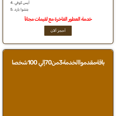
4. أيس كوفي
5. بتشوا بارد
خدمة العطور الفاخرة مع لقيمات مجانآ
أحجز ألان
باقةمقدمواالخدمة3من70إلي 100شخصا