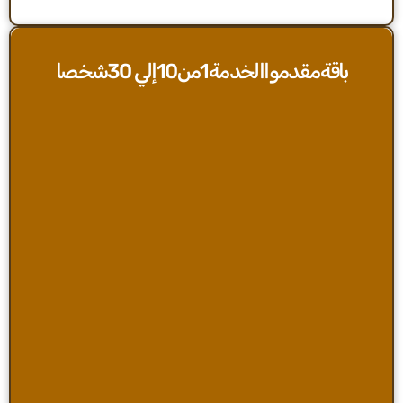
باقةمقدمواالخدمة1من10إلي 30شخصا