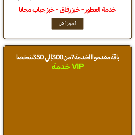
خدمة العطور - خبز رقاق - خبز جباب مجانا
أحجز ألان
باقةمقدمواالخدمة7من300إلي 350شخصا
خدمة VlP