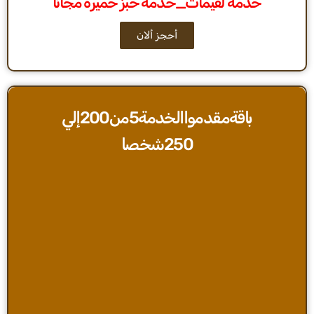
خدمة لقيمات_خدمة خبز خميرة مجانا
أحجز ألان
باقةمقدمواالخدمة5من200إلي
250شخصا