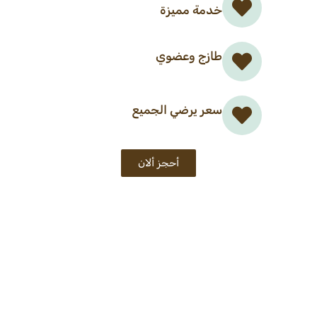
خدمة مميزة
طازج وعضوي
سعر يرضي الجميع
أحجز ألان