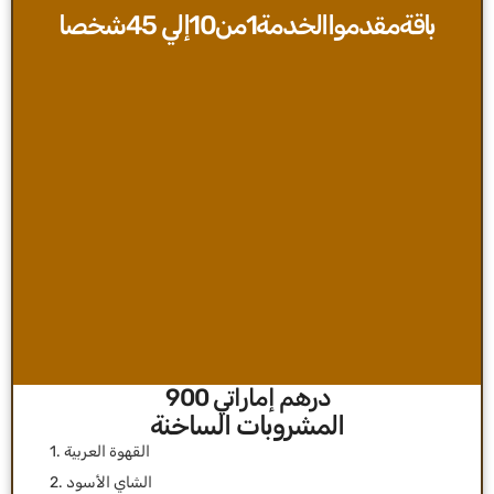
باقةمقدمواالخدمة1من10إلي 45شخصا
درهم إماراتي 900
المشروبات الساخنة
1. القهوة العربية
2. الشاي الأسود