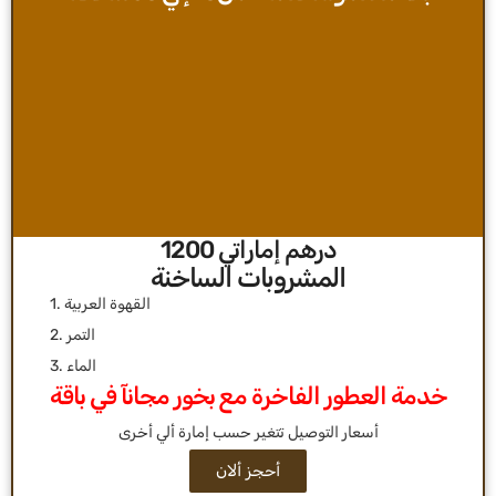
درهم إماراتي 1200
المشروبات الساخنة
1. القهوة العربية
2. التمر
3. الماء
خدمة العطور الفاخرة مع بخور مجانآ في باقة
أحجز ألان