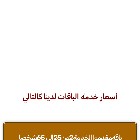
أسعار خدمة الباقات لدينا كالتالي
باقةمقدمواالخدمة2من25إلي 65شخصا