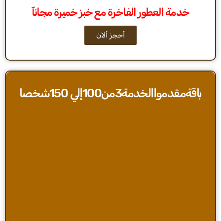
خدمة العطور الفاخرة مع خبز خميرة مجانآ
أحجز ألان
باقةمقدمواالخدمة3من100إلي 150شخصا